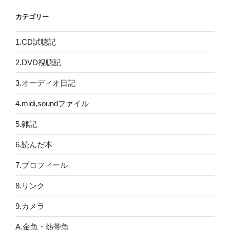
カテゴリー
1.CD試聴記
2.DVD視聴記
3.オーディオ日記
4.midi,soundファイル
5.雑記
6.読んだ本
7.プロフィール
8.リンク
9.カメラ
A.金魚・熱帯魚