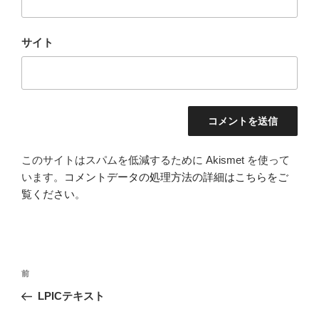
サイト
このサイトはスパムを低減するために Akismet を使って
います。
コメントデータの処理方法の詳細はこちらをご
覧ください
。
投
前
前
稿
の
LPICテキスト
ナ
投