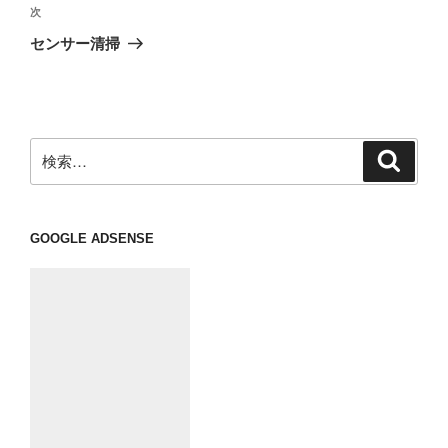
ビ
稿
次
次
ゲ
の
センサー清掃
投
ー
稿
シ
ョ
ン
検
検
索
索:
GOOGLE ADSENSE