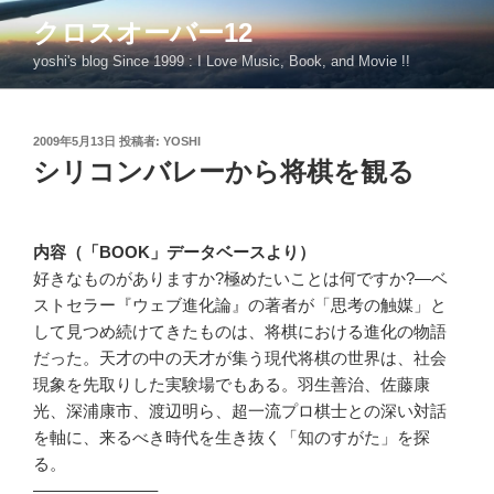
コ
クロスオーバー12
ン
yoshi's blog Since 1999 : I Love Music, Book, and Movie !!
テ
ン
ツ
投
2009年5月13日
投稿者:
YOSHI
へ
稿
シリコンバレーから将棋を観る
ス
日:
キ
ッ
プ
内容（「BOOK」データベースより）
好きなものがありますか?極めたいことは何ですか?―ベ
ストセラー『ウェブ進化論』の著者が「思考の触媒」と
して見つめ続けてきたものは、将棋における進化の物語
だった。天才の中の天才が集う現代将棋の世界は、社会
現象を先取りした実験場でもある。羽生善治、佐藤康
光、深浦康市、渡辺明ら、超一流プロ棋士との深い対話
を軸に、来るべき時代を生き抜く「知のすがた」を探
る。
———————–