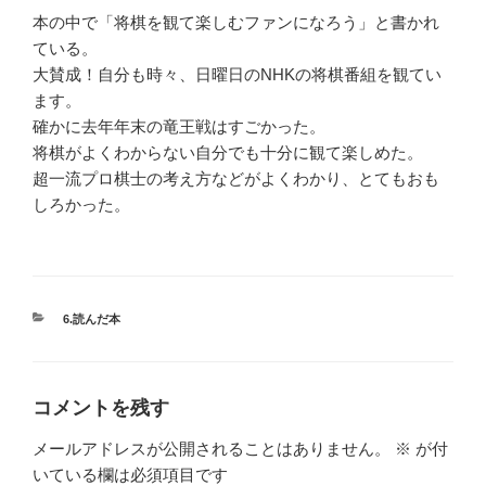
本の中で「将棋を観て楽しむファンになろう」と書かれ
ている。
大賛成！自分も時々、日曜日のNHKの将棋番組を観てい
ます。
確かに去年年末の竜王戦はすごかった。
将棋がよくわからない自分でも十分に観て楽しめた。
超一流プロ棋士の考え方などがよくわかり、とてもおも
しろかった。
カ
6.読んだ本
テ
ゴ
リ
ー
コメントを残す
メールアドレスが公開されることはありません。
※
が付
いている欄は必須項目です