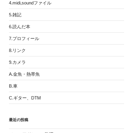
4.midi,soundファイル
5.雑記
6.読んだ本
7.プロフィール
8.リンク
9.カメラ
A.金魚・熱帯魚
B.車
C.ギター、DTM
最近の投稿