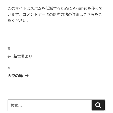
このサイトはスパムを低減するために Akismet を使って
います。
コメントデータの処理方法の詳細はこちらをご
覧ください
。
投
前
前
稿
の
新世界より
ナ
投
ビ
稿
次
次
ゲ
の
天空の蜂
投
ー
稿
シ
ョ
ン
検
検
索
索: