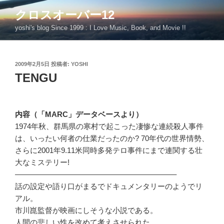
コ
クロスオーバー12
ン
yoshi's blog Since 1999 : I Love Music, Book, and Movie !!
テ
ン
ツ
投
2009年2月5日
投稿者:
YOSHI
へ
稿
TENGU
ス
日:
キ
ッ
プ
内容（「MARC」データベースより）
1974年秋、群馬県の寒村で起こった凄惨な連続殺人事件
は、いったい何者の仕業だったのか? 70年代の世界情勢、
さらに2001年9.11米同時多発テロ事件にまで連関する壮
大なミステリー!
—————————————————————–
話の設定や語り口がまるでドキュメンタリーのようでリ
アル。
市川崑監督が映画にしそうな小説である。
人間の悲しい性を改めて考えさせられた。