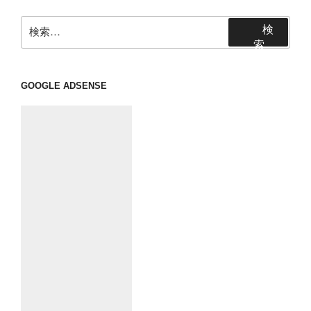
ョ
ン
検
検
索:
索
GOOGLE ADSENSE