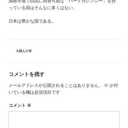
国際市場で自由に両替可能な「ハードカレンシー」を持
っている国はそんなに多くはない。
日本は豊かな国である。
カ
6.読んだ本
テ
ゴ
リ
ー
コメントを残す
メールアドレスが公開されることはありません。
※
が付
いている欄は必須項目です
コメント
※