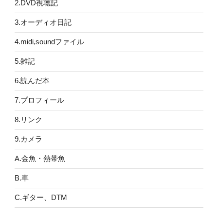
2.DVD視聴記
3.オーディオ日記
4.midi,soundファイル
5.雑記
6.読んだ本
7.プロフィール
8.リンク
9.カメラ
A.金魚・熱帯魚
B.車
C.ギター、DTM