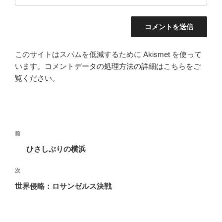
このサイトはスパムを低減するために Akismet を使って
います。
コメントデータの処理方法の詳細はこちらをご
覧ください
。
投
前
前
稿
の
ひさしぶりの横浜
ナ
投
ビ
稿
次
次
ゲ
の
世界侵略：ロサンゼルス決戦
投
ー
稿
シ