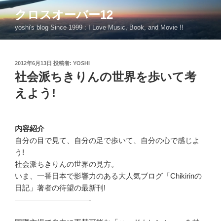
コ
クロスオーバー12
ン
yoshi's blog Since 1999 : I Love Music, Book, and Movie !!
テ
ン
ツ
投
2012年6月13日
投稿者:
YOSHI
へ
稿
社会派ちきりんの世界を歩いて考
ス
日:
キ
えよう!
ッ
プ
内容紹介
自分の目で見て、自分の足で歩いて、自分の心で感じよ
う!
社会派ちきりんの世界の見方。
いま、一番日本で影響力のある大人気ブログ「Chikirinの
日記」著者の待望の最新刊!
——————————-