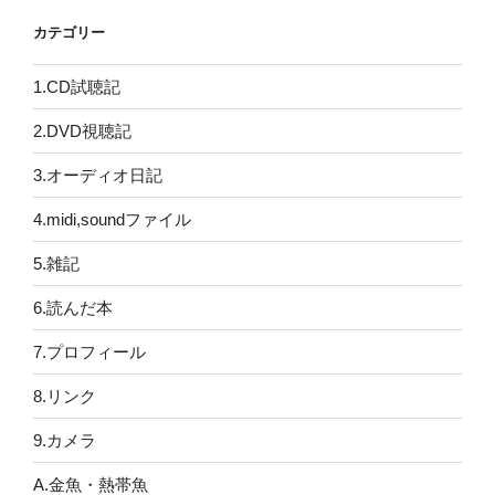
カテゴリー
1.CD試聴記
2.DVD視聴記
3.オーディオ日記
4.midi,soundファイル
5.雑記
6.読んだ本
7.プロフィール
8.リンク
9.カメラ
A.金魚・熱帯魚