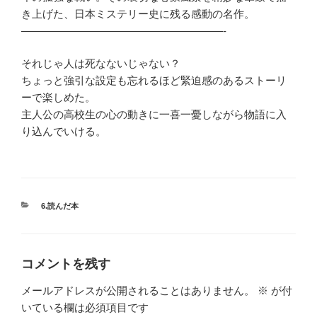
き上げた、日本ミステリー史に残る感動の名作。
———————————————————-
それじゃ人は死なないじゃない？
ちょっと強引な設定も忘れるほど緊迫感のあるストーリ
ーで楽しめた。
主人公の高校生の心の動きに一喜一憂しながら物語に入
り込んでいける。
カ
6.読んだ本
テ
ゴ
リ
ー
コメントを残す
メールアドレスが公開されることはありません。
※
が付
いている欄は必須項目です