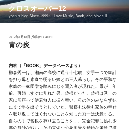
コ
クロスオーバー12
ン
yoshi's blog Since 1999 : I Love Music, Book, and Movie !!
テ
ン
ツ
投
2012年1月18日
投稿者:
YOSHI
へ
稿
青の炎
ス
日:
キ
ッ
プ
内容（「BOOK」データベースより）
櫛森秀一は、湘南の高校に通う十七歳。女手一つで家計
を担う母と素直で明るい妹との三人暮らし。その平和な
家庭の一家団欒を踏みにじる闖入者が現れた。母が十年
前、再婚しすぐに別れた男、曾根だった。曾根は秀一の
家に居座って傍若無人に振る舞い、母の体のみならず妹
にまで手を出そうとしていた。警察も法律も家族の幸せ
を取り返してはくれないことを知った秀一は決意する。
自らの手で曾根を葬り去ることを…。完全犯罪に挑む少
年の孤独な戦い。その哀切な心象風景を精妙な筆致で描