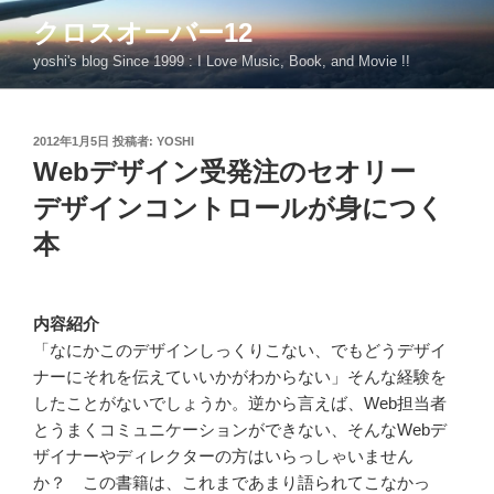
コ
クロスオーバー12
ン
yoshi's blog Since 1999 : I Love Music, Book, and Movie !!
テ
ン
ツ
投
2012年1月5日
投稿者:
YOSHI
へ
稿
Webデザイン受発注のセオリー
ス
日:
キ
デザインコントロールが身につく
ッ
本
プ
内容紹介
「なにかこのデザインしっくりこない、でもどうデザイ
ナーにそれを伝えていいかがわからない」そんな経験を
したことがないでしょうか。逆から言えば、Web担当者
とうまくコミュニケーションができない、そんなWebデ
ザイナーやディレクターの方はいらっしゃいません
か？ この書籍は、これまであまり語られてこなかっ