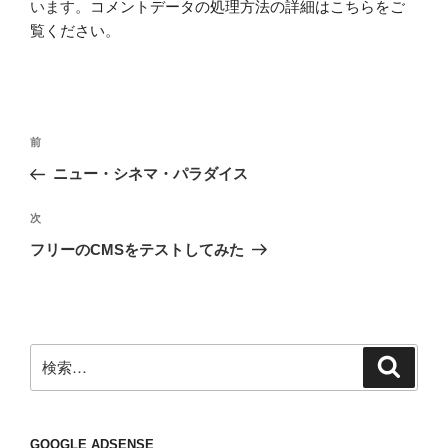
います。
コメントデータの処理方法の詳細はこちらをご
覧ください
。
投
前
前
稿
の
ニュー・シネマ・パラダイス
ナ
投
ビ
稿
次
次
ゲ
の
フリーのCMSをテストしてみた
投
ー
稿
シ
ョ
ン
検
検
索
索:
GOOGLE ADSENSE