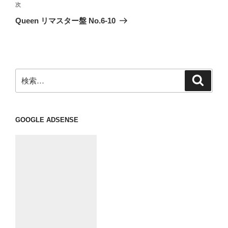
ビ
稿
次
次
ゲ
の
Queen リマスター盤 No.6-10
投
ー
稿
シ
ョ
ン
検
検
索
索:
GOOGLE ADSENSE