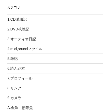
カテゴリー
1.CD試聴記
2.DVD視聴記
3.オーディオ日記
4.midi,soundファイル
5.雑記
6.読んだ本
7.プロフィール
8.リンク
9.カメラ
A.金魚・熱帯魚