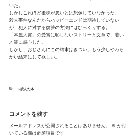
いた。
しかしこれほど後味が悪いとは想像していなかった。
殺人事件なんだからハッピーエンドは期待していない
が、犯人に対する復讐の方法にはびっくりする。
「本屋大賞」の受賞に恥じないストリーと文章で、若い
才能に感心した。
しかし、おじさんにこの結末はきつい。もう少しやわら
かい結末にして欲しい。
カ
6.読んだ本
テ
ゴ
リ
ー
コメントを残す
メールアドレスが公開されることはありません。
※
が付
いている欄は必須項目です