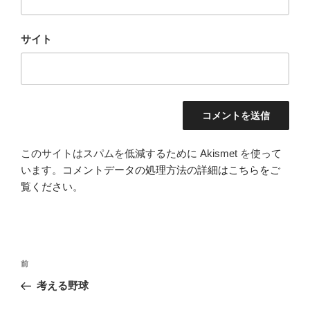
サイト
このサイトはスパムを低減するために Akismet を使って
います。
コメントデータの処理方法の詳細はこちらをご
覧ください
。
投
前
前
稿
の
考える野球
ナ
投