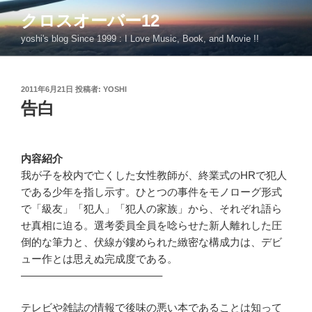
コ
クロスオーバー12
ン
yoshi's blog Since 1999 : I Love Music, Book, and Movie !!
テ
ン
ツ
投
2011年6月21日
投稿者:
YOSHI
へ
稿
告白
ス
日:
キ
ッ
プ
内容紹介
我が子を校内で亡くした女性教師が、終業式のHRで犯人
である少年を指し示す。ひとつの事件をモノローグ形式
で「級友」「犯人」「犯人の家族」から、それぞれ語ら
せ真相に迫る。選考委員全員を唸らせた新人離れした圧
倒的な筆力と、伏線が鏤められた緻密な構成力は、デビ
ュー作とは思えぬ完成度である。
—————————————–
テレビや雑誌の情報で後味の悪い本であることは知って