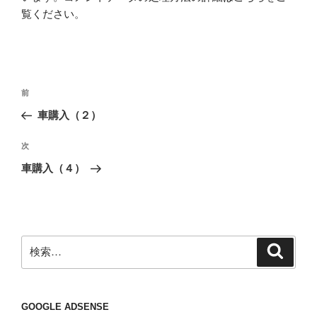
覧ください
。
投
前
前
稿
の
車購入（２）
ナ
投
ビ
稿
次
次
ゲ
の
車購入（４）
投
ー
稿
シ
ョ
ン
検
検
索
索:
GOOGLE ADSENSE