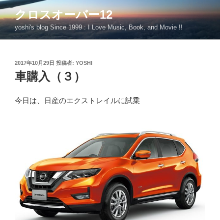
コ
クロスオーバー12
ン
yoshi's blog Since 1999 : I Love Music, Book, and Movie !!
テ
ン
ツ
投
2017年10月29日
投稿者:
YOSHI
へ
稿
車購入（３）
ス
日:
キ
ッ
今日は、日産のエクストレイルに試乗
プ