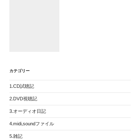
カテゴリー
1.CD試聴記
2.DVD視聴記
3.オーディオ日記
4.midi,soundファイル
5.雑記