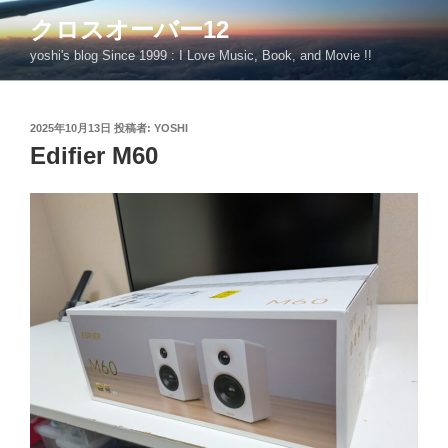
コ
クロスオーバー12
ン
yoshi's blog Since 1999 : I Love Music, Book, and Movie !!
テ
ン
ツ
投
2025年10月13日
投稿者:
YOSHI
へ
稿
Edifier M60
ス
日:
キ
ッ
プ