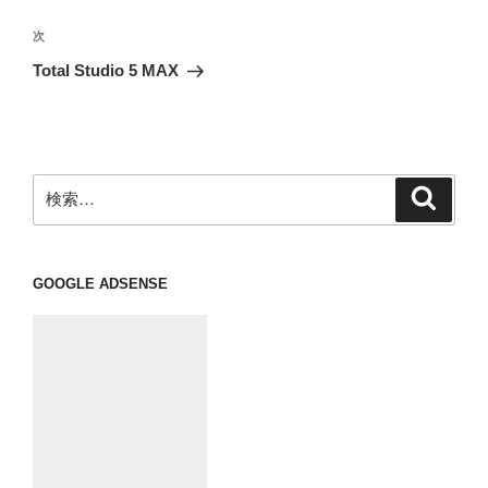
ナ
投
ビ
稿
次
次
ゲ
の
Total Studio 5 MAX
投
ー
稿
シ
ョ
ン
検
検
索
索:
GOOGLE ADSENSE