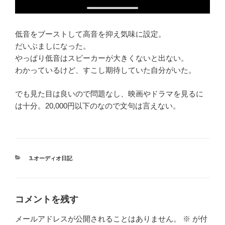
低音をブーストして高音を抑え気味に設定。
だいぶましになった。
やっぱり低音はスピーカーが大きくないと出ない。
わかっているけど、すこし期待していた自分がいた。
でも見た目は良いので問題なし、映画やドラマを見るに
は十分。20,000円以下のなので文句は言えない。
カ
3.オーディオ日記
テ
ゴ
リ
ー
コメントを残す
メールアドレスが公開されることはありません。
※
が付