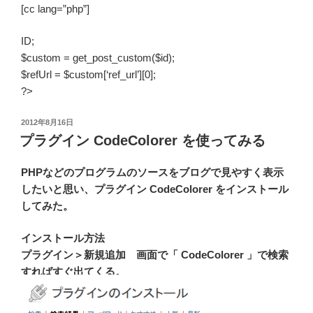
[cc lang=”php”]
ID;
$custom = get_post_custom($id);
$refUrl = $custom[‘ref_url’][0];
?>
投
2012年8月16日
稿
プラグイン CodeColorer を使ってみる
日:
PHPなどのプログラムのソースをブログで見やすく表示
したいと思い、プラグイン CodeColorer をインストール
してみた。
インストール方法
プラグイン＞新規追加 画面で「 CodeColorer 」で検索
すればすぐ出てくる。