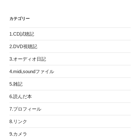
カテゴリー
1.CD試聴記
2.DVD視聴記
3.オーディオ日記
4.midi,soundファイル
5.雑記
6.読んだ本
7.プロフィール
8.リンク
9.カメラ