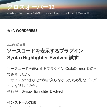
コ
クロスオーバー12
ン
yoshi's blog Since 1999 : I Love Music, Book, and Movie !!
テ
ン
ツ
タグ:
WORDPRESS
へ
ス
キ
投
2012年8月23日
ッ
稿
ソースコードを表示するプラグイン
日:
プ
SyntaxHighlighter Evolved 試す
ソースコードを表示するプラグイン CodeColorer を使っ
てみましたが、
デザインがいまひとつ気に入らなかったため別なプラグ
インを試してみた。
それが「SyntaxHighlighter Evolved」
インストール方法