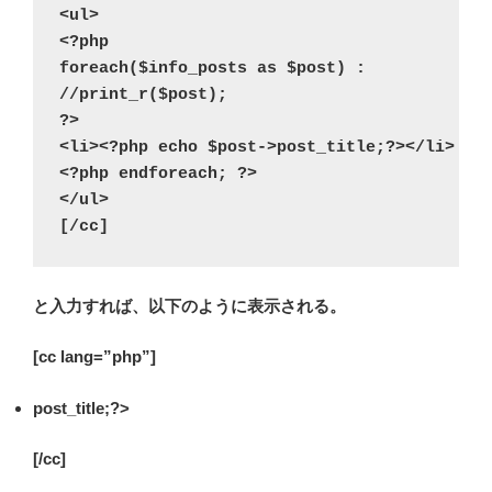
<ul>

<?php

foreach($info_posts as $post) :

//print_r($post);

?>

<li><?php echo $post->post_title;?></li>

<?php endforeach; ?>

</ul>

と入力すれば、以下のように表示される。
[cc lang=”php”]
post_title;?>
[/cc]