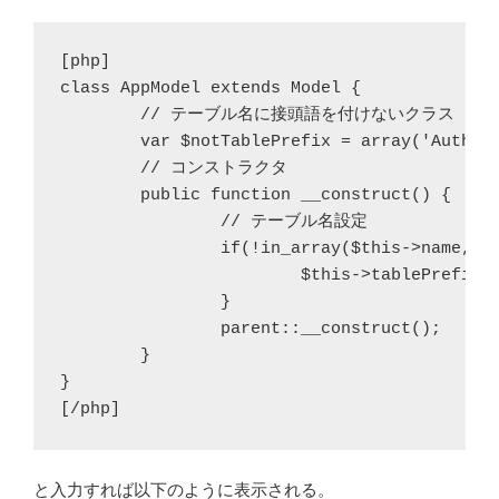
[php]

class AppModel extends Model {

	// テーブル名に接頭語を付けないクラス

	var $notTablePrefix = array('Authdata');

	// コンストラクタ

	public function __construct() {

		// テーブル名設定

		if(!in_array($this->name, $this->notTablePrefix)) {

			$this->tablePrefix = 'app_' . Configure::read('table') . "_";

		}

		parent::__construct();

	}

}

と入力すれば以下のように表示される。