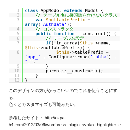
1
class
AppModel
extends
Model {
2
// テーブル名に接頭語を付けないクラス
3
var
$notTablePrefix
=
array
(
'Authdata'
);
4
// コンストラクタ
5
public
function
__construct() {
6
// テーブル名設定
7
if
(!in_array(
$this
->name,
$this
->notTablePrefix)) {
8
$this
->tablePrefix =
'app_'
. Configure::read(
'table'
) .
"_"
;
9
}
10
parent::__construct();
11
}
12
}
このデザインの方がかっこいいのでこれを使うことにす
る。
色々とカスタマイズも可能みたい。
参考したサイト：
http://ozpa-
h4.com/2012/03/06/wordpress_plugin_syntax_highlighter_e