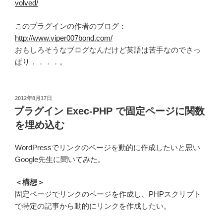
volved/
このプラグインの作者のブログ：
http://www.viper007bond.com/
おもしろそうなブログなんだけど英語は苦手なのでさっ
ぱり．．．．。
投
2012年8月17日
稿
プラグイン Exec-PHP で固定ページに関数
日:
を埋め込む
WordPressでリンクのページを動的に作成したいと思い
Google先生に聞いてみた。
＜構想＞
固定ページでリンクのページを作成し、PHPスクリプト
で特定の記事から動的にリンクを作成したい。