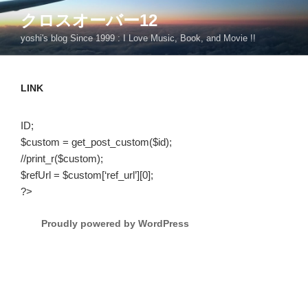
コ
クロスオーバー12
ン
yoshi's blog Since 1999 : I Love Music, Book, and Movie !!
テ
ン
ツ
LINK
へ
ス
キ
ID;
ッ
$custom = get_post_custom($id);
プ
//print_r($custom);
$refUrl = $custom[‘ref_url’][0];
?>
Proudly powered by WordPress